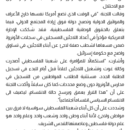
مع الاحتلال.
وقالت اللجنة: “في الوقت الذي تضع أمريكا نفسها خارج الأعراف
والمواثيق الدولية وتصبح دولة فوق إرادة المجتمع الدولي، فيما
يتعلق بالحقوق الوطنية الفلسطينية، فقد شككت الإدارة
الامريكية مؤخراً في أعداد اللاجئين المسجلين في سجلات الأونروا،
ضمن مسعاها لشطب صفة لاجئ عن أبناء اللاجئين، في تساوق
واضح مع حكومة إسرائيل.
وأشارت: “استكمالاً للمؤامرة على شعبنا الفلسطيني أصدرت
وكالة غوث وتشغيل اللاجئين اعلاناً قبل أيام للبدء في تسجيل
الطلبة الجدد، مستثنية الطلاب المواطنين من التسجيل في
مدارس الأونروا، دون وضع محددات كما كان سابقاً، وأكدت اللجنة
على أن “هذا القرار يعمق ويرسخ حالة الانقسام، ليضيف الى
الانقسام السياسي انقساماً اجتماعياً”.
وشددت على أن كل أبناء شعبنا الفلسطيني سواسية لا فرق بين
مواطن ولاجئ، لأننا أبناء وطن واحد وشعب واحد وعلم واحد هو
علم دولة فلسطين وعاصمتها القدس الشريف.