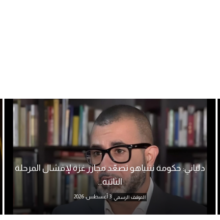
دلياني: حكومة نتنياهو تصعّد مجازر غزة لإفشال المرحلة
الثانية...
3 أغسطس، 2026
الموقف الرسمي