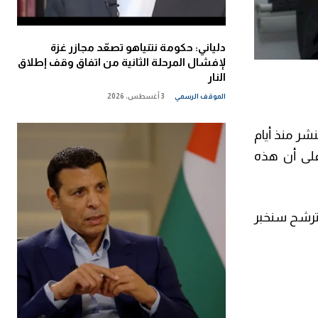
دلياني: حكومة نتنياهو تصعّد مجازر غزة
لإفشال المرحلة الثانية من اتفاق وقف إطلاق
النار
الموقف الرسمي
3 أغسطس، 2026
شر منذ أيام
على أن هذه
لترشح سنخبر