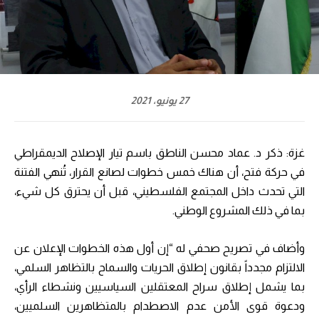
27 يونيو، 2021
غزة: ذكر د. عماد محسن الناطق باسم تيار الإصلاح الديمقراطي
في حركة فتح، أن هناك خمس خطوات لصانع القرار، تُنهي الفتنة
التي تحدث داخل المجتمع الفلسطيني، قبل أن يحترق كل شيء،
بما في ذلك المشروع الوطني.
وأضاف في تصريح صحفي له “إن أول هذه الخطوات الإعلان عن
الالتزام مجدداً بقانون إطلاق الحريات والسماح بالتظاهر السلمي،
بما يشمل إطلاق سراح المعتقلين السياسيين ونشطاء الرأي،
ودعوة قوى الأمن عدم الاصطدام بالمتظاهرين السلميين،