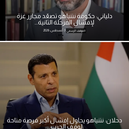
دلياني: حكومة نتنياهو تصعّد مجازر غزة
لإفشال المرحلة الثانية...
3 أغسطس، 2026
الموقف الرسمي
دحلان: نتنياهو يحاول إفشال أكبر فرصة متاحة
لوقف الحرب...