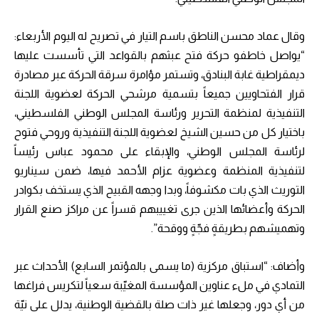
وقال عماد محسن الناطق باسم التيار في تصريح له اليوم الأربعاء:
“يواصل خاطفو حركة فتح عبثهم بالقواعد التي تأسست عليها
ديمقراطية غابة البنادق، وتستمر مؤامرة سرقة الحركة عبر مصادرة
قرار الفتحاويين جميعاً بتسمية مرشحي الحركة لعضوية اللجنة
التنفيذية لمنظمة التحرير ورئاسة المجلس الوطني الفلسطيني،
باختيار كل من حسين الشيخ لعضوية اللجنة التنفيذية وروحي فتوح
لرئاسة المجلس الوطني، والإبقاء على محمود عباس رئيساً
لتنفيذية المنظمة وعضوية عزام الأحمد فيها، ضمن سيناريو
التوريث الذي بات مكشوفاً، وبدا وجهه القبيح الذي يستخف بكوادر
الحركة وأعضائها الذين جرى تغييبهم قسراً عن مراكز صنع القرار
وتهميشهم بطريقةٍ فجّةٍ ووقحة”.
وأضاف: “استباق مركزية (ما يسمى بالمؤتمر السابع) الأحداث عبر
التمادي في ملء عناوين المؤسسة المغيّبة سعياً لتكريس فراغها
من أي دور، وجعلها غير ذات صلة بالقضية الوطنية، يدلل على نيّة