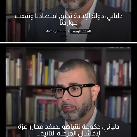
دلياني: دولة الإبادة تخنق اقتصادنا وتنهب
مواردنا
4 أغسطس، 2026
الموقف الرسمي
دلياني: حكومة نتنياهو تصعّد مجازر غزة
لإفشال المرحلة الثانية...