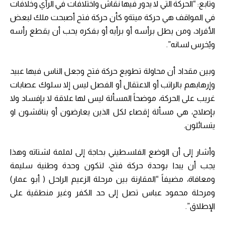
وتابع: “الحركة التي لا يدور فيها نقاش واختلافات في الرأي وخلافات
في المواقف هي حركة ميتةو كأن حركة فتح أصبحت ملك لبعض
الأفراد، ومن يطل برأسه أو برأيه أو بفكره يحب أن يقطع رأسه
ويُخرس لسانه”.
وبين مقداد أن محاولة تطويع حركة فتح وجعل الناس فيها عبيد
وإرهابهم بالراتب أو الاعتقال أو الفصل ليس إلا سلوك عصابات
غريب على الحركة، موضحاً المسألة ليس لها علاقة لا بإفساد ولا
بإصلاح، هي مسألة إقصاء لكل الذين يعارضون أو يناقشون او
يتسائلون.
وأشار إلى أن الوضع الفلسطيني بحاجة إلى لملمة لشتاته وهذا
يجب أن يبدا بوحدة حركة فتح، لتكون وحدة وطنية سليمة
ومعافاة، مضيفاً “المقارنة بين مرحلة الزعيم الراحل ( أبو عمار)
ومرحلة محمود عباس تصل إلى حد الكفر وغير منطقية على
الإطلاق”.