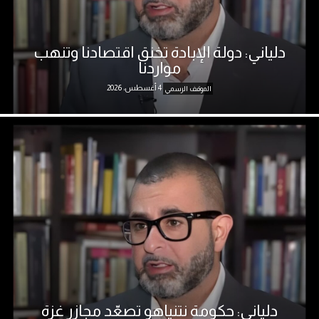
دلياني: دولة الإبادة تخنق اقتصادنا وتنهب
مواردنا
4 أغسطس، 2026
الموقف الرسمي
دلياني: حكومة نتنياهو تصعّد مجازر غزة