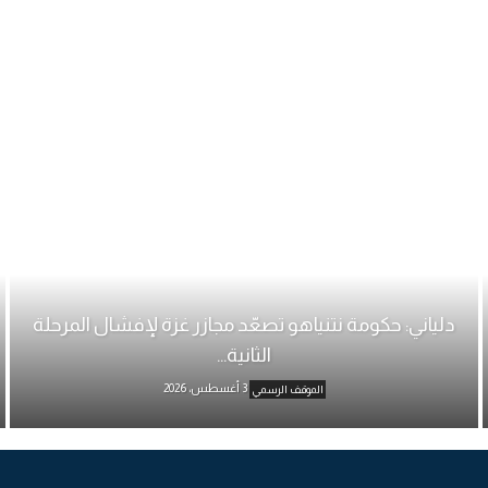
دلياني: حكومة نتنياهو تصعّد مجازر غزة لإفشال المرحلة
الثانية...
3 أغسطس، 2026
الموقف الرسمي