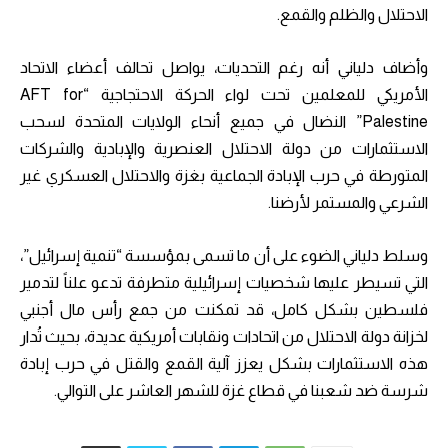
الاحتلال والظلم والقمع.
وأضاف دلياني أنه رغم التحديات، يواصل تحالف أعضاء الاتحاد
الأمريكي للمعلمين تحت لواء الحركة الاحتجاجية “AFT for
Palestine” النضال في جميع أنحاء الولايات المتحدة لسحب
الاستثمارات من دولة الاحتلال العنصرية والإبادية والشركات
المتورطة في حرب الإبادة الجماعية بغزة والاحتلال العسكري غير
الشرعي والمستمر لأرضنا.
وسلط دلياني الضوء على أن ما تسمى بمؤسسة “تنمية إسرائيل”،
التي تسيطر عليها شخصيات إسرائيلية متطرفة تدعو علناً لتدمير
فلسطين بشكل كامل، قد تمكنت من جمع رأس مال أجنبي
لخزانة دولة الاحتلال من اتحادات ونقابات أمريكية عديدة، بحيث تُدار
هذه الاستثمارات بشكل يعزز آلية القمع والقتل في حرب إبادة
شرسة ضد شعبنا في قطاع غزة للشهر العاشر على التوالي.