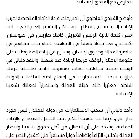
تتعارض مع المبادئ الإنسانية.
وأوضح القيادي الفتحاوي أن تصريحات قادة الاتحاد المناهضة لحرب
الإبادة الجماعية في قطاع غزة، خلال المؤتمر العام الذي تخللته
امس كلمة لنائبة الرئيس الأمريكي كامالا هاريس في هيوستن،
تكساس، تعد تحولاً مهماً في المواقف باتجاه جديد يساهم في
مناصرة العدالة وحقوق الإنسان، ويسرع في زيادة الضغوطات على
حكومة الاحتلال لوقف حربها الإبادة ضد شعبنا. وانتقد دلياني في
الوقت نفسه محاولات جهات صهيونية ابادية ضاغطة عرقلة
قرارات سحب الاستثمارات في اجتماع لجنة العلاقات الدولية
للاتحاد، معتبراً ذلك خيانة للعدالة واستمراراً لمعاناة شعبنا
الإنسانية.
وأكد دلياني أن سحب الاستثمارات من دولة الاحتلال ليس مجرد
قرار مالي، وإنما هو موقف أخلاقي ضد الفصل العنصري والإبادة
الجماعية. وشدد على أن النضال من أجل حقوق شعبنا وانتصار
العدالة يتطلب التزاماً وتضامناً دولياً مستمراً حتى تحقيق النصر على