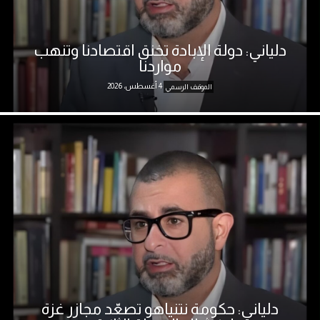
دلياني: دولة الإبادة تخنق اقتصادنا وتنهب
مواردنا
4 أغسطس، 2026
الموقف الرسمي
دلياني: حكومة نتنياهو تصعّد مجازر غزة