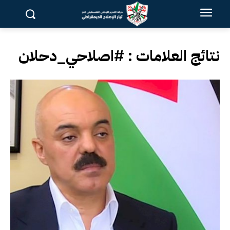
نتائج العلامات :
#اصلاحي_دحلان