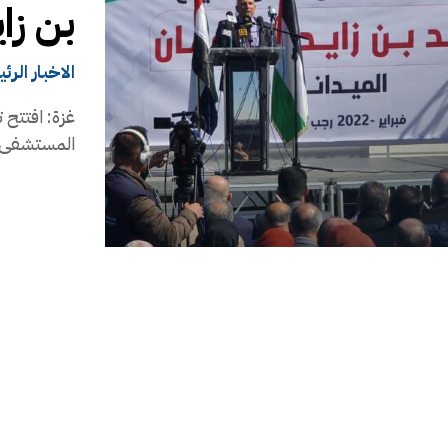
بن زا
الاخبار الرئ
غزة: افتتح 
المستشفى ال