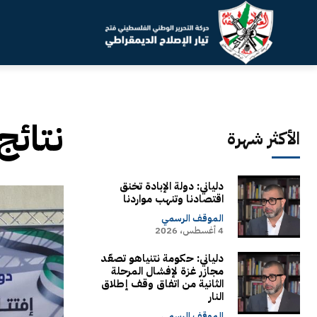
نتائج
الأكثر شهرة
دلياني: دولة الإبادة تخنق
اقتصادنا وتنهب مواردنا
الموقف الرسمي
4 أغسطس، 2026
دلياني: حكومة نتنياهو تصعّد
مجازر غزة لإفشال المرحلة
الثانية من اتفاق وقف إطلاق
النار
الموقف الرسمي