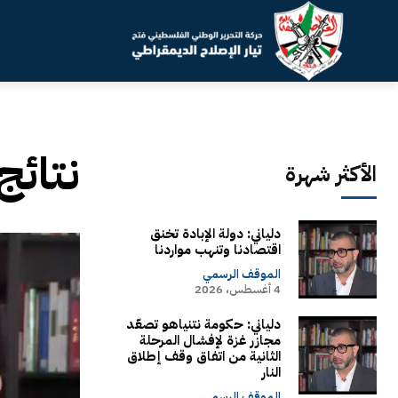
نتائج
الأكثر شهرة
دلياني: دولة الإبادة تخنق
اقتصادنا وتنهب مواردنا
الموقف الرسمي
4 أغسطس، 2026
دلياني: حكومة نتنياهو تصعّد
مجازر غزة لإفشال المرحلة
الثانية من اتفاق وقف إطلاق
النار
الموقف الرسمي