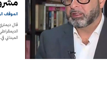
مشروع
الموقف ال
قال ديمتري 
الديمقراطي 
الميداني في..