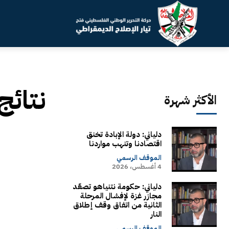
نتائج
الأكثر شهرة
دلياني: دولة الإبادة تخنق
اقتصادنا وتنهب مواردنا
الموقف الرسمي
4 أغسطس، 2026
دلياني: حكومة نتنياهو تصعّد
مجازر غزة لإفشال المرحلة
الثانية من اتفاق وقف إطلاق
النار
الموقف الرسمي