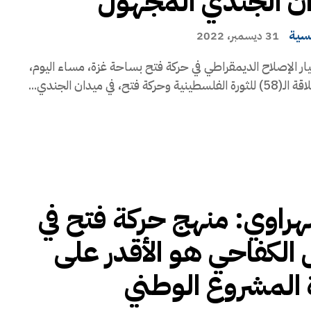
ن الجندي المجهول
يسية
31 ديسمبر، 2022
يار الإصلاح الديمقراطي في حركة فتح بساحة غزة، مساء اليوم،
كة فتح، في ميدان الجندي...
راوي: منهج حركة فتح في
 الكفاحي هو الأقدر على
 المشروع الوطني