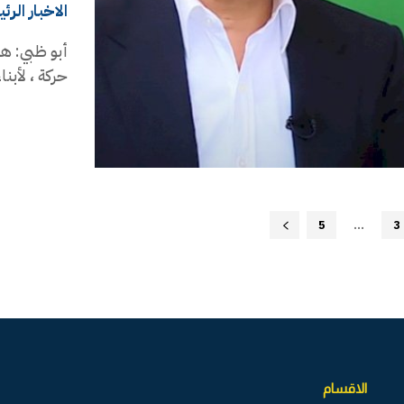
الاخبار الرئ
أبو ظبي: هن
حركة ، لأبنا
5
...
3
الاقسام