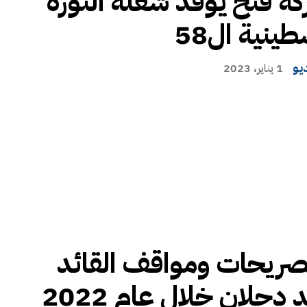
كة فتح يوقد شعلة الثورة
ينية ال58
يو
1 يناير، 2023
تصريحات ومواقف القائد
دحلان خلال عام 2022