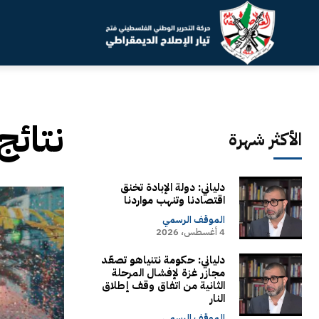
نتائج
الأكثر شهرة
دلياني: دولة الإبادة تخنق
اقتصادنا وتنهب مواردنا
الموقف الرسمي
4 أغسطس، 2026
دلياني: حكومة نتنياهو تصعّد
مجازر غزة لإفشال المرحلة
الثانية من اتفاق وقف إطلاق
النار
الموقف الرسمي