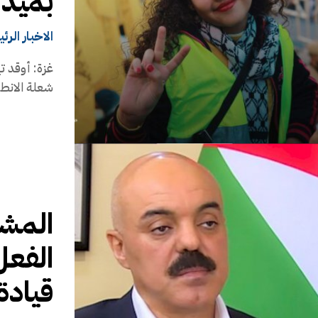
بميدا
الاخبار الرئ
غزة: أوقد ت
شعلة الانطلاقة الـ(58) للثورة الفلسطينية وحر
المشه
الفعل
قيادة