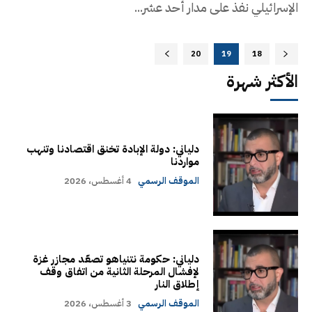
الإسرائيلي نفذ على مدار أحد عشر...
20
19
18
الأكثر شهرة
دلياني: دولة الإبادة تخنق اقتصادنا وتنهب
مواردنا
الموقف الرسمي
4 أغسطس، 2026
دلياني: حكومة نتنياهو تصعّد مجازر غزة
لإفشال المرحلة الثانية من اتفاق وقف
إطلاق النار
الموقف الرسمي
3 أغسطس، 2026