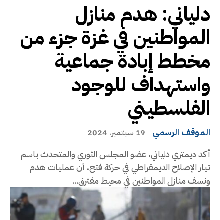
دلياني: هدم منازل
المواطنين في غزة جزء من
مخطط إبادة جماعية
واستهداف للوجود
الفلسطيني
الموقف الرسمي
19 سبتمبر، 2024
أكد ديمتري دلياني، عضو المجلس الثوري والمتحدث باسم
تيار الإصلاح الديمقراطي في حركة فتح، أن عمليات هدم
ونسف منازل المواطنين في محيط مفترق...