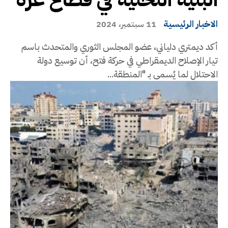
الاخبار الرئيسية
11 سبتمبر، 2024
‫أكد ديمتري دلياني، عضو المجلس الثوري والمتحدث باسم
تيار الإصلاح الديمقراطي في حركة فتح، أن توسيع دولة
الاحتلال لما يُسمى بـ "المنطقة...