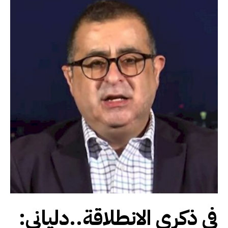
في ذكرى الانطلاقة..دلياني: