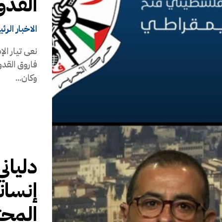
القد
الاخبار الرئ
نعى تيار ال
فاروق القدو
وكان...
دليان
إنسان
المجت