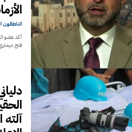
الأزما
الناطقون ا
أكد عضو الم
فتح ديمتري 
دليان
الحقي
آلته 