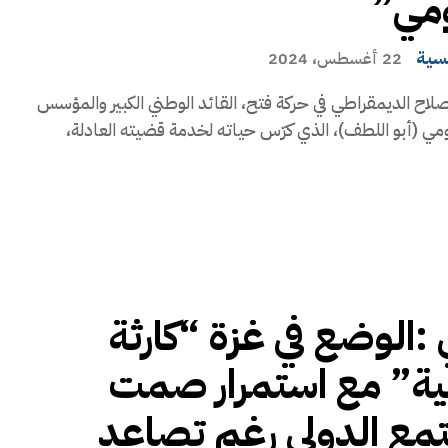
ومي”
يسية
22 أغسطس، 2024
إصلاح الديمقراطي في حركة فتح، القائد الوطني الكبير والمؤسس
مي (أبو اللطف)، الذي كرّس حياته لخدمة قضيته العادلة،
ي :الوضع في غزة “كارثة
ية” مع استمرار صمت
مع الدولي رغم تصاعد