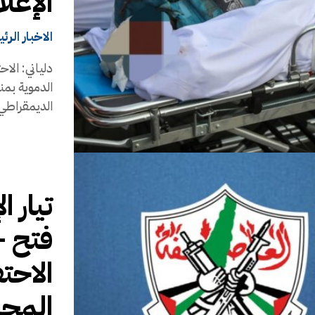
الإعل
الاخبار الرئ
دلياني: الا
الدموية بمن
الديمقراطي.
تيار 
فتح –
الاحت
المجي