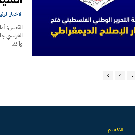
الاخبار الرئ
القدس: أدان
الفرنسي جا
وأكد...
4
3
الاقسام