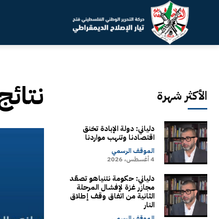
نتائج
الأكثر شهرة
دلياني: دولة الإبادة تخنق
اقتصادنا وتنهب مواردنا
الموقف الرسمي
4 أغسطس، 2026
دلياني: حكومة نتنياهو تصعّد
مجازر غزة لإفشال المرحلة
الثانية من اتفاق وقف إطلاق
النار
الموقف الرسمي