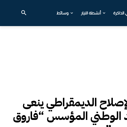
الذاكرة
أنشطة التيار
وسائط
الإصلاح الديمقراطي ينعى
د الوطني المؤسس “فاروق