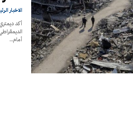
الاخبار الرئ
أكد ديمتري 
الديمقراطي 
أمام...