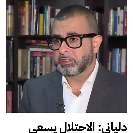
دلياني: الاحتلال يسعى