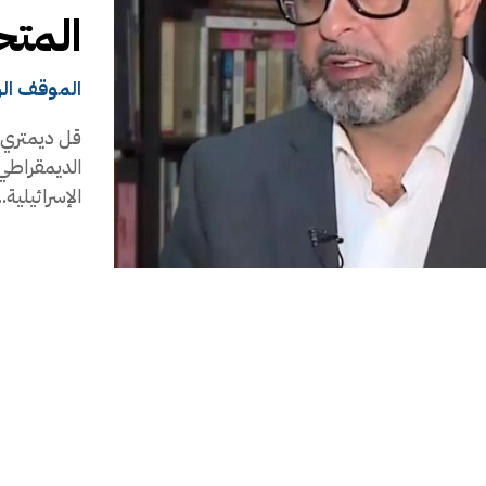
المتح
الموقف ال
قل ديمتري د
الديمقراطي ف
الإسرائيلية..