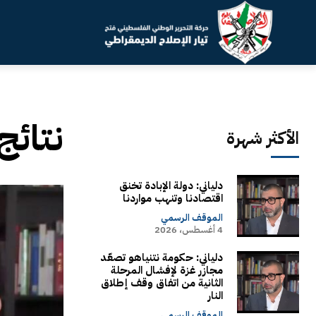
نتائج
الأكثر شهرة
دلياني: دولة الإبادة تخنق
اقتصادنا وتنهب مواردنا
الموقف الرسمي
4 أغسطس، 2026
دلياني: حكومة نتنياهو تصعّد
مجازر غزة لإفشال المرحلة
الثانية من اتفاق وقف إطلاق
النار
الموقف الرسمي