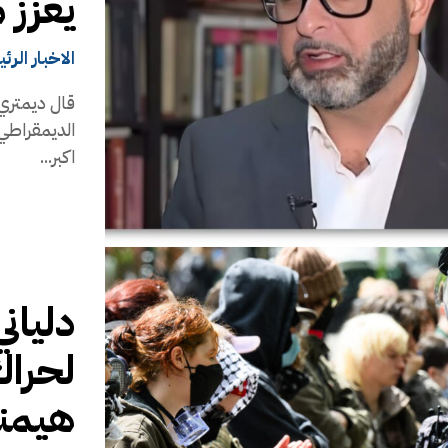
يعزّز
الاخبار الرئ
قال ديمتري 
الديمقراطي 
اكبر...
دليان
لحرا
هيمنة