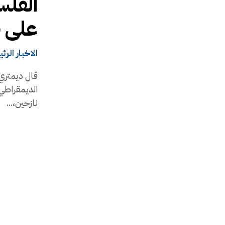
الفل
على ح
الاخبار الرئ
قال ديمتري 
الديمقراطي 
نازحين،...