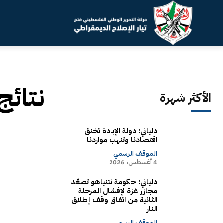
نتائج
الأكثر شهرة
دلياني: دولة الإبادة تخنق
اقتصادنا وتنهب مواردنا
الموقف الرسمي
4 أغسطس، 2026
دلياني: حكومة نتنياهو تصعّد
مجازر غزة لإفشال المرحلة
الثانية من اتفاق وقف إطلاق
النار
الموقف الرسمي