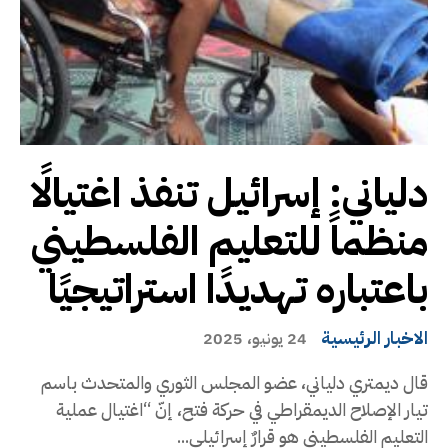
دلياني: إسرائيل تنفذ اغتيالًا
منظماً للتعليم الفلسطيني
باعتباره تهديدًا استراتيجيًا
الاخبار الرئيسية
24 يونيو، 2025
قال ديمتري دلياني، عضو المجلس الثوري والمتحدث باسم
تيار الإصلاح الديمقراطي في حركة فتح، إنّ “اغتيال عملية
التعليم الفلسطيني هو قرارٌ إسرائيلي...