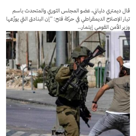
قال ديمتري دلياني، عضو المجلس الثوري والمتحدث باسم
تيار الإصلاح الديمقراطي في حركة فتح: “إن البنادق التي يوزّعها
وزير الأمن القومي إيتمار...