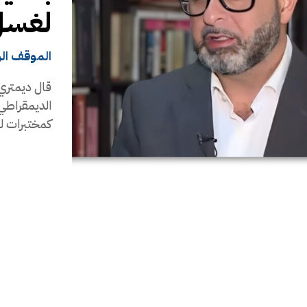
لغسل
الموقف ال
قال ديمتري 
الديمقراطي 
كمختبرات ل