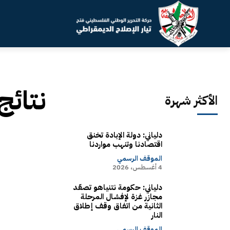
نتائج
الأكثر شهرة
دلياني: دولة الإبادة تخنق
اقتصادنا وتنهب مواردنا
الموقف الرسمي
4 أغسطس، 2026
دلياني: حكومة نتنياهو تصعّد
مجازر غزة لإفشال المرحلة
الثانية من اتفاق وقف إطلاق
النار
الموقف الرسمي