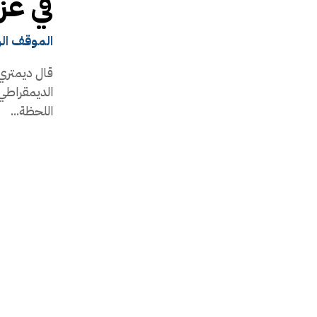
في غز
الموقف ال
قال ديمتري 
الديمقراطي 
اللحظة...