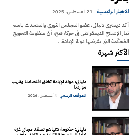
الاخبار الرئيسية
21 أغسطس، 2025
أكد ديمتري دلياني، عضو المجلس الثوري والمتحدث باسم
تيار الإصلاح الديمقراطي في حركة فتح، أنّ منظومة التجويع
المُحكَمة التي تفرضها دولة الإبادة...
الأكثر شهرة
دلياني: دولة الإبادة تخنق اقتصادنا وتنهب
مواردنا
الموقف الرسمي
4 أغسطس، 2026
دلياني: حكومة نتنياهو تصعّد مجازر غزة
لإفشال المرحلة الثانية من اتفاق وقف