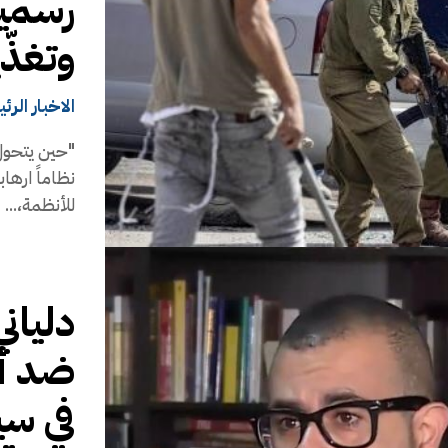
رسميا
وتغذّ
الاخبار الرئ
"حين يتحول
نظاماً ارهاب
للأنظمة،...
دليان
ضد أب
في سي