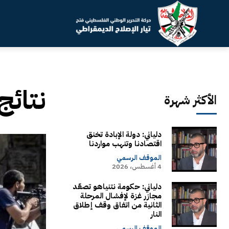
نتائج
الأكثر شهرة
دلياني: دولة الإبادة تخنق
اقتصادنا وتنهب مواردنا
الموقف الرسمي
4 أغسطس، 2026
دلياني: حكومة نتنياهو تصعّد
مجازر غزة لإفشال المرحلة
الثانية من اتفاق وقف إطلاق
النار
الموقف الرسمي