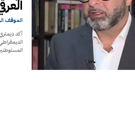
العرقي
الموقف ال
أكد ديمتري 
الديمقراطي 
المستوطنين 