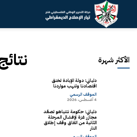
نتائج
الأكثر شهرة
دلياني: دولة الإبادة تخنق
اقتصادنا وتنهب مواردنا
الموقف الرسمي
4 أغسطس، 2026
دلياني: حكومة نتنياهو تصعّد
مجازر غزة لإفشال المرحلة
الثانية من اتفاق وقف إطلاق
النار
الموقف الرسمي