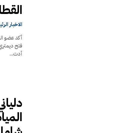
القطا
الاخبار الرئ
أكد عضو الم
فتح ديمتري 
أدت...
دلياني
المياه
شامل