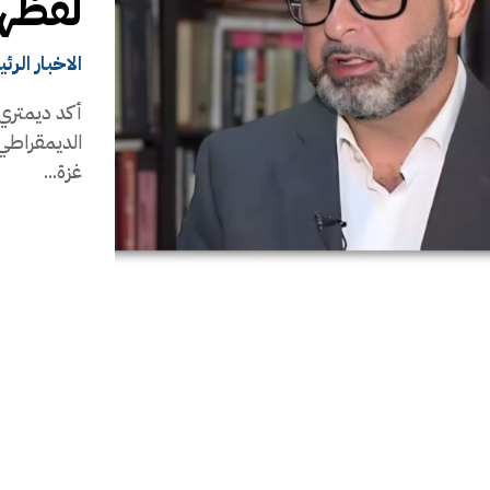
لفظها
الاخبار الرئ
أكد ديمتري 
الديمقراطي 
غزة...