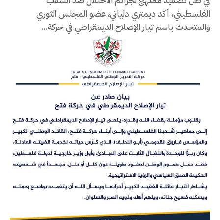
في ظل تصعيد ممنهج لجرائم الاحتلال ضد الشعب
الفلسطيني، أكد ديمتري دلياني، عضو المجلس الثوري
والمتحدث باسم تيار الإصلاح الديمقراطي في حركة...