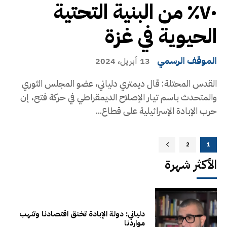
٧٠٪؜ من البنية التحتية
الحيوية في غزة
الموقف الرسمي
13 أبريل، 2024
القدس المحتلة: قال ديمتري دلياني، عضو المجلس الثوري
والمتحدث باسم تيار الإصلاح الديمقراطي في حركة فتح، إن
حرب الإبادة الإسرائيلية على قطاع...
2
1
الأكثر شهرة
دلياني: دولة الإبادة تخنق اقتصادنا وتنهب
مواردنا