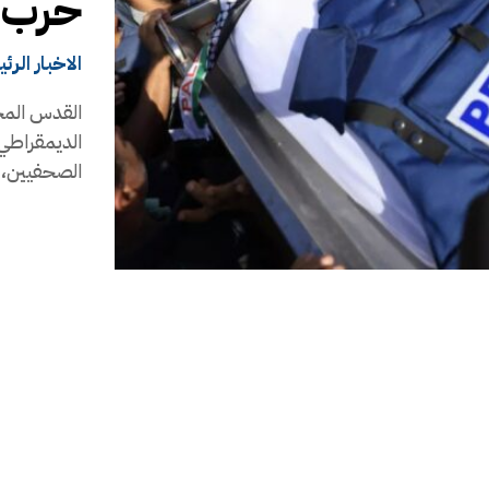
حرب ا
الاخبار الرئ
القدس المح
الديمقراطي 
الصحفيين، و