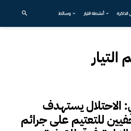
الذاكرة
أنشطة التيار
وسائط
التيار
ي: الاحتلال يستهدف
يين للتعتيم على جرائم