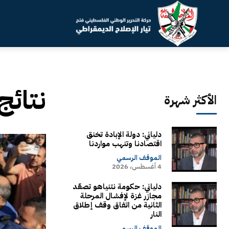
نتائج
الأكثر شهرة
دلياني: دولة الإبادة تخنق
اقتصادنا وتنهب مواردنا
الموقف الرسمي
4 أغسطس، 2026
دلياني: حكومة نتنياهو تصعّد
مجازر غزة لإفشال المرحلة
الثانية من اتفاق وقف إطلاق
النار
الموقف الرسمي