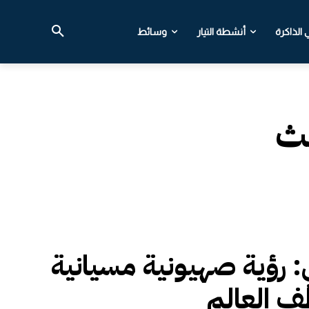
الذاكرة
أنشطة التيار
وسائط
لث
ي: رؤية صهيونية مسيانية
 العالم