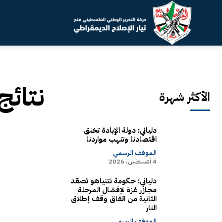
نتائج
الأكثر شهرة
دلياني: دولة الإبادة تخنق
اقتصادنا وتنهب مواردنا
الموقف الرسمي
4 أغسطس، 2026
دلياني: حكومة نتنياهو تصعّد
مجازر غزة لإفشال المرحلة
الثانية من اتفاق وقف إطلاق
النار
الموقف الرسمي