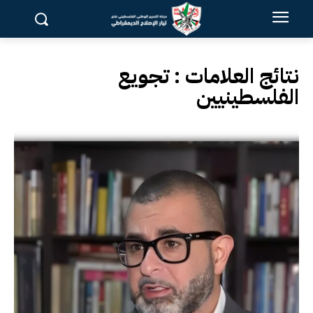
نتائج العلامات :
تجويع
الفلسطينيين