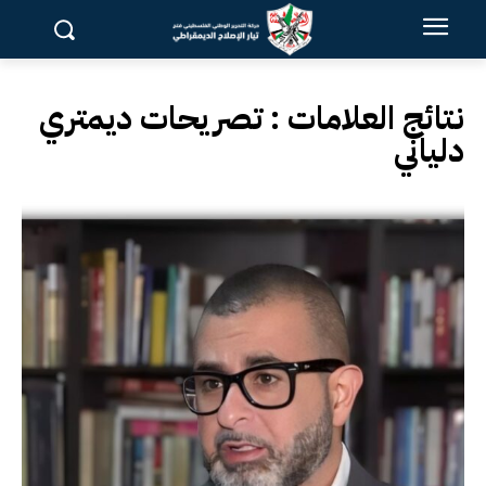
نتائج العلامات :
تصريحات ديمتري
دلياني