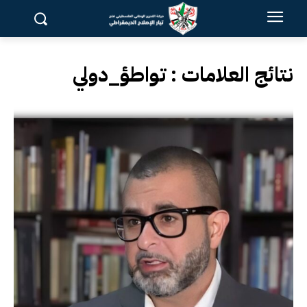
نتائج العلامات :
تواطؤ_دولي