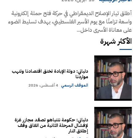
أطلق تيار الإصلاح الديمقراطي في حركة فتح حملة إلكترونية
واسعة تزامنًا مع يوم الأسير الفلسطيني، بهدف تسليط الضوء
على معاناة الأسرى داخل...
الأكثر شهرة
دلياني: دولة الإبادة تخنق اقتصادنا وتنهب
مواردنا
الموقف الرسمي
4 أغسطس، 2026
دلياني: حكومة نتنياهو تصعّد مجازر غزة
لإفشال المرحلة الثانية من اتفاق وقف
إطلاق النار