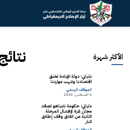
نتائج
الأكثر شهرة
دلياني: دولة الإبادة تخنق
اقتصادنا وتنهب مواردنا
الموقف الرسمي
4 أغسطس، 2026
دلياني: حكومة نتنياهو تصعّد
مجازر غزة لإفشال المرحلة
الثانية من اتفاق وقف إطلاق
النار
الموقف الرسمي