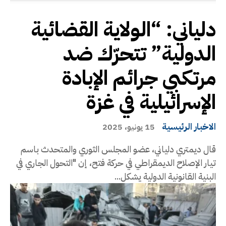
دلياني: “الولاية القضائية
الدولية” تتحرّك ضد
مرتكبي جرائم الإبادة
الإسرائيلية في غزة
الاخبار الرئيسية
15 يونيو، 2025
قال ديمتري دلياني، عضو المجلس الثوري والمتحدث باسم
تيار الإصلاح الديمقراطي في حركة فتح، إن "التحول الجاري في
البنية القانونية الدولية يشكل...