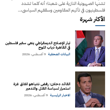
تشنها الصهيونية النازية على شعبنا؛ أنه كلما تشدد
فلسطينيون في تأثيم المقاومين وسقفهم السياسي،...
الأكثر شهرة
تيار الإصلاح الديمقراطي ينعى سفير فلسطين
في القاهرة دياب اللوح
البيانات الصحفية
9 أغسطس، 2026
القائد دحلان: رفض نتنياهو اتفاق غزة
استمرار لسياسة القتل والتدمير
الاخبار الرئيسية
9 أغسطس، 2026