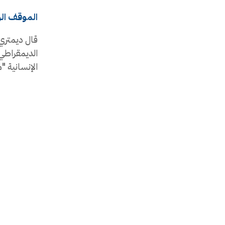
الموقف ال
قال ديمتري 
الديمقراطي 
الإنسانية "م