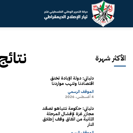
نتائج
الأكثر شهرة
دلياني: دولة الإبادة تخنق
اقتصادنا وتنهب مواردنا
الموقف الرسمي
4 أغسطس، 2026
دلياني: حكومة نتنياهو تصعّد
مجازر غزة لإفشال المرحلة
الثانية من اتفاق وقف إطلاق
النار
الموقف الرسمي