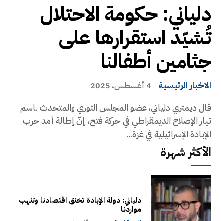
دلياني: حكومة الاحتلال
تُشيّد استقرارها على
جثامين أطفالنا
الاخبار الرئيسية
4 أغسطس، 2025
قال ديمتري دلياني، عضو المجلس الثوري والمتحدث باسم
تيار الإصلاح الديمقراطي في حركة فتح، إنّ إطالة أمد حرب
الإبادة الإسرائيلية في غزة...
الأكثر شهرة
دلياني: دولة الإبادة تخنق اقتصادنا وتنهب
مواردنا