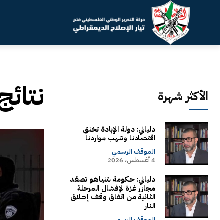
نتائج
الأكثر شهرة
دلياني: دولة الإبادة تخنق
اقتصادنا وتنهب مواردنا
الموقف الرسمي
4 أغسطس، 2026
دلياني: حكومة نتنياهو تصعّد
مجازر غزة لإفشال المرحلة
الثانية من اتفاق وقف إطلاق
النار
الموقف الرسمي