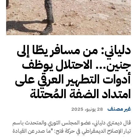
دلياني: من مسافر يطّا إلى
جنين… الاحتلال يوظف
أدوات التطهير العرقي على
امتداد الضفة المُحتلة
غير مصنف
28 يونيو، 2025
قال ديمتري دلياني، عضو المجلس الثوري والمتحدث باسم
تيار الإصلاح الديمقراطي في حركة فتح: "ما صدر عن القيادة