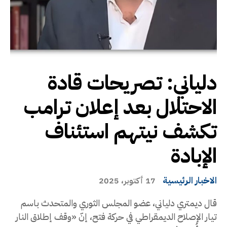
دلياني: تصريحات قادة
الاحتلال بعد إعلان ترامب
تكشف نيتهم استئناف
الإبادة
الاخبار الرئيسية
17 أكتوبر، 2025
قال ديمتري دلياني، عضو المجلس الثوري والمتحدث باسم
تيار الإصلاح الديمقراطي في حركة فتح، إنّ «وقف إطلاق النار