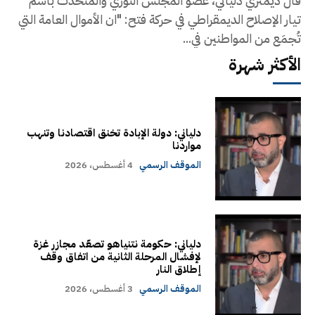
قال ديمتري دلياني، عضو المجلس الثوري والمتحدث باسم
تيار الإصلاح الديمقراطي في حركة فتح: "ان الأموال العامة التي
تُجمَع من المواطنين في...
الأكثر شهرة
دلياني: دولة الإبادة تخنق اقتصادنا وتنهب
مواردنا
الموقف الرسمي
4 أغسطس، 2026
دلياني: حكومة نتنياهو تصعّد مجازر غزة
لإفشال المرحلة الثانية من اتفاق وقف
إطلاق النار
الموقف الرسمي
3 أغسطس، 2026