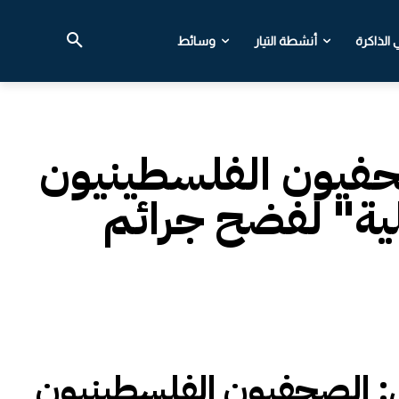
الذاكرة
أنشطة التيار
وسائط
صحفيون الفلسطينيون
لية" لفضح جرائم
ني: الصحفيون الفلسطينيون