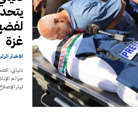
يتحدو
لفضح 
غزة
الاخبار الرئ
دلياني: الص
جرائم الإبا
تيار الإصلاح