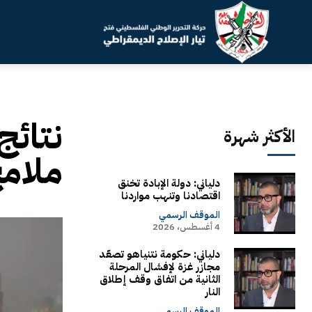
نتائج
الأكثر شهرة
ملامح
دلياني: دولة الإبادة تخنق
اقتصادنا وتنهب مواردنا
الموقف الرسمي
4 أغسطس، 2026
دلياني: حكومة نتنياهو تصعّد
مجازر غزة لإفشال المرحلة
الثانية من اتفاق وقف إطلاق
النار
الموقف الرسمي