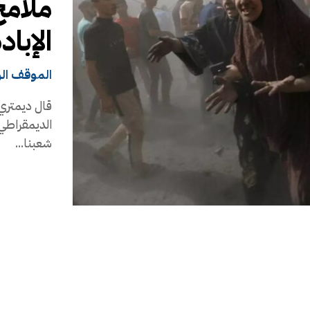
ملام
الإباد
الموقف ال
قال ديمتري 
الديمقراطي 
شعبنا...