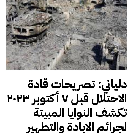
دلياني: تصريحات قادة
الاحتلال قبل ٧ أكتوبر ٢٠٢٣
تكشف النوايا المبيتة
لجرائم الابادة والتطهير