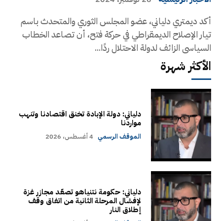
أكد ديمتري دلياني، عضو المجلس الثوري والمتحدث باسم
تيار الإصلاح الديمقراطي في حركة فتح، أن تصاعد الخطاب
السياسي الزائف لدولة الاحتلال ردًا...
الأكثر شهرة
دلياني: دولة الإبادة تخنق اقتصادنا وتنهب
مواردنا
الموقف الرسمي
4 أغسطس، 2026
دلياني: حكومة نتنياهو تصعّد مجازر غزة
لإفشال المرحلة الثانية من اتفاق وقف
إطلاق النار