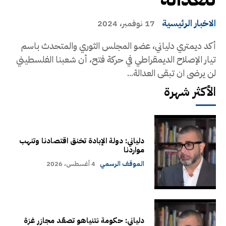
الاخبار الرئيسية
17 نوفمبر، 2024
أكد ديمتري دلياني، عضو المجلس الثوري والمتحدث باسم
تيار الإصلاح الديمقراطي في حركة فتح، أن شعبنا الفلسطيني
لن يرضى ان تبقى العدالة...
الأكثر شهرة
دلياني: دولة الإبادة تخنق اقتصادنا وتنهب
مواردنا
الموقف الرسمي
4 أغسطس، 2026
دلياني: حكومة نتنياهو تصعّد مجازر غزة